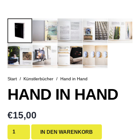
Start
/
Künstlerbücher
/
Hand in Hand
HAND IN HAND
€
15,00
Hand
IN DEN WARENKORB
in