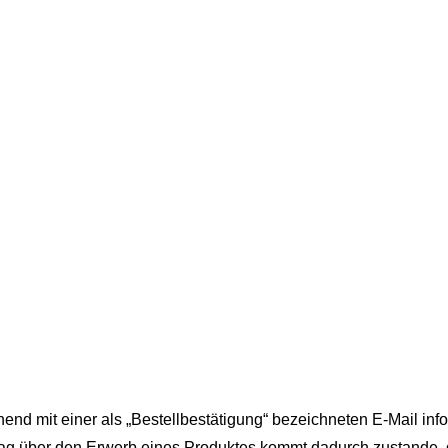
d mit einer als „Bestellbestätigung“ bezeichneten E-Mail infor
trag über den Erwerb eines Produktes kommt dadurch zustande, 