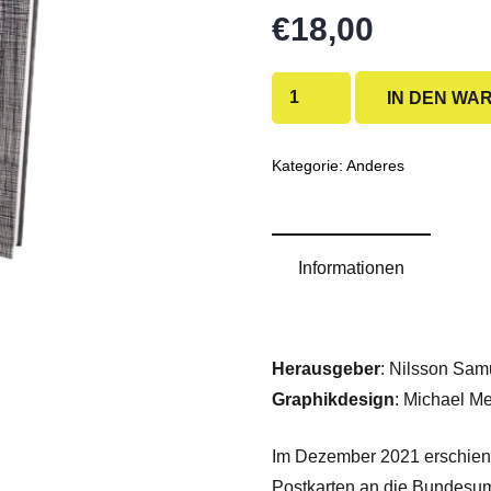
€
18,00
Liebe
IN DEN WA
Svenja
Menge
Kategorie:
Anderes
Informationen
Herausgeber
: Nilsson Sa
Graphikdesign
: Michael Me
Im Dezember 2021 erschien
Postkarten an die Bundesum